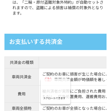
は、「二輪・原付盗難対象外特約」が自動セットさ
れますので、盗難による損害は補償の対象外となり
ます。
お支払いする共済金
共済金の種類
ご契約のお車に損害が生じた場合に、
車両共済金
（注）
車両共済金額が時価額を著しく
被共済者が実際にご負担された費用（
費用
ただし、応急処置費用、運搬費用およ
スクロールできます
車両全損時
ご契約のお車が全損となった場合に、