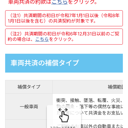
車両共済の約款は
こちら
をクリック。
（注1）共済期間の初日が令和7年1月1日以後（令和8年
1月1日以後を含む）の共済契約が対象です。
（注2）共済期間の初日が令和6年12月31日以前のご契
約の場合は、
こちら
をクリック。
車両共済の補償タイプ
補償タイプ
補償範囲
衝突、接触、墜落、転覆、火災、
一般車両
物の飛来・落下等の偶然な事故に
た損害について共済金をお支払い
ご契約のお車以外の自動車または
スクロールできます