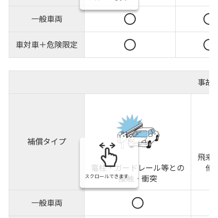
一般車両
車対車＋危険限定
事故
補償タイプ
飛来
電柱・ガードレール等との
他
スクロールできます
接触・衝突
一般車両