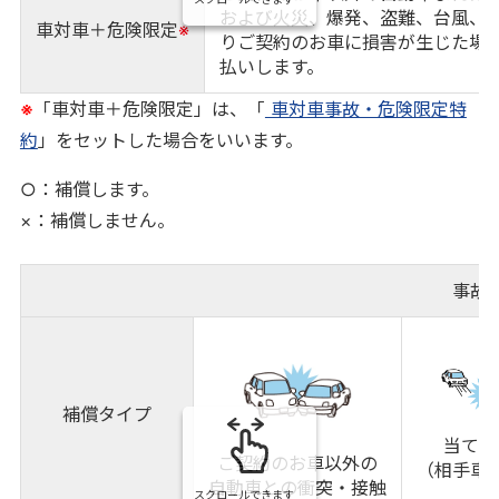
および火災、爆発、盗難、台風、
車対車＋危険限定
※
りご契約のお車に損害が生じた場
払いします。
※
「車対車＋危険限定」は、「
車対車事故・危険限定特
約
」をセットした場合をいいます。
○：補償します。
×：補償しません。
事故
補償タイプ
当て逃
ご契約のお車以外の
（相手車
自動車との衝突・接触
スクロールできます