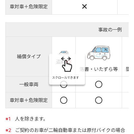
車対車＋危険限定
事故の一例
補償タイプ
盗難
※2
落書・いたずら等
墜
スクロールできます
一般車両
車対車＋危険限定
※1
人を除きます。
※2
ご契約のお車が二輪自動車または原付バイクの場合